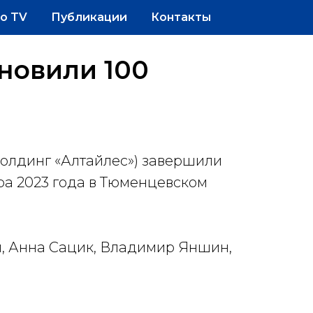
o TV
Публикации
Контакты
новили 100
олдинг «Алтайлес») завершили
ра 2023 года в Тюменцевском
, Анна Сацик, Владимир Яншин,