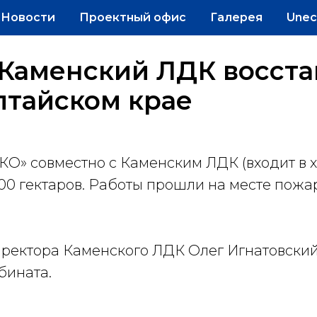
Новости
Проектный офис
Галерея
Unec
Каменский ЛДК восста
лтайском крае
» совместно с Каменским ЛДК (входит в х
00 гектаров. Работы прошли на месте пожа
ректора Каменского ЛДК Олег Игнатовский
бината.