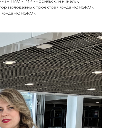
ммам ПАО «ГМК «Норильский никель»,
атор молодежных проектов Фонда «ЮНЭКО»,
у Фонда «ЮНЭКО».