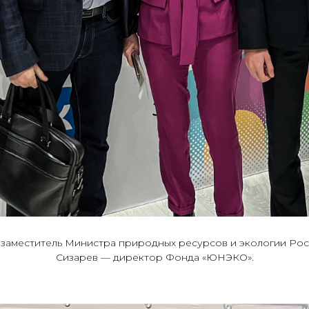
 заместитель Министра природных ресурсов и экологии Ро
Сизарев — директор Фонда «ЮНЭКО».