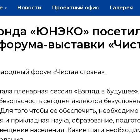
е
Новости
Проектный офис
Галерея
онда «ЮНЭКО» посетил
орума-выставки «Чист
народный форум «Чистая страна».
ала пленарная сессия «Взгляд в будущее».
 безопасность сегодня являются безусловн
Для того чтобы ее обеспечить, необходимо
я и прикладная наука, образование, подго
свещение населения. Какие шаги необходи
седания.